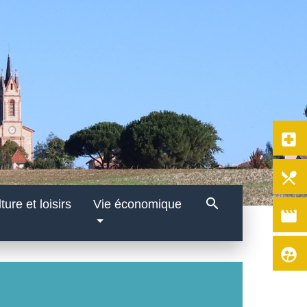
local_hospital
local_dining
search
ture et loisirs
Vie économique
movie
supervised_user_circle