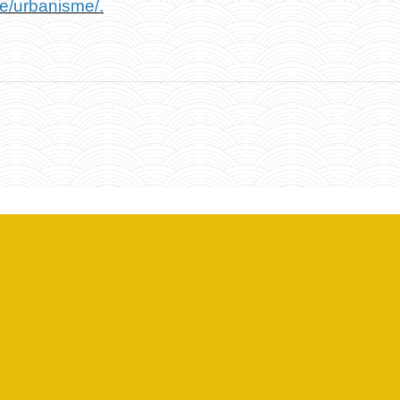
re/urbanisme/.