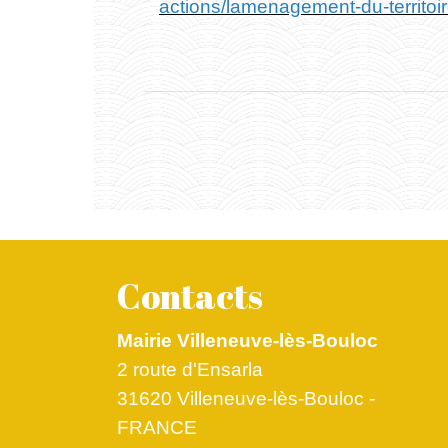
actions/lamenagement-du-territoi
Contacts
Mairie Villeneuve-lès-Bouloc
2 route d'Ensarla
31620 Villeneuve-lès-Bouloc -
FRANCE