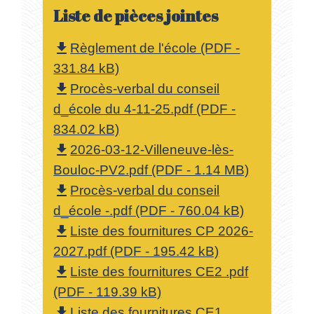
Liste de pièces jointes
Règlement de l'école (PDF -
file_download
331.84 kB)
Procès-verbal du conseil
file_download
d_école du 4-11-25.pdf (PDF -
834.02 kB)
2026-03-12-Villeneuve-lès-
file_download
Bouloc-PV2.pdf (PDF - 1.14 MB)
Procès-verbal du conseil
file_download
d_école -.pdf (PDF - 760.04 kB)
Liste des fournitures CP 2026-
file_download
2027.pdf (PDF - 195.42 kB)
Liste des fournitures CE2 .pdf
file_download
(PDF - 119.39 kB)
Liste des fournitures CE1
file_download