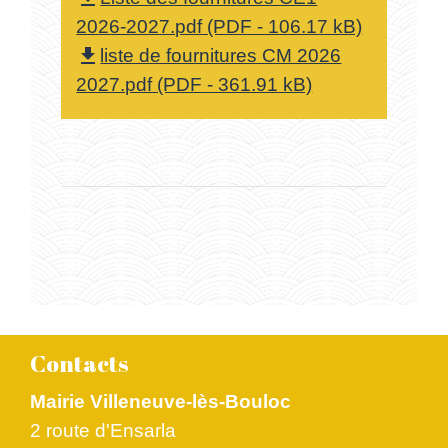
2026-2027.pdf (PDF - 106.17 kB)
liste de fournitures CM 2026
file_download
2027.pdf (PDF - 361.91 kB)
Contacts
Mairie Villeneuve-lès-Bouloc
2 route d'Ensarla