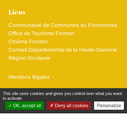
Liens
Communauté de Communes du Frontonnais
Office de Tourisme Fronton
Cinéma Fronton
Conseil Départemental de la Haute-Garonne
Région Occitanie
Mentions légales
-
Politique de confidentialité
-
Accessibilité
-
This site uses cookies and gives you control over what you want
to activate
Plan du site
-
Gestion des cookies
OK, accept all
Deny all cookies
Personalize
Site créé en partenariat avec Réseau des Communes