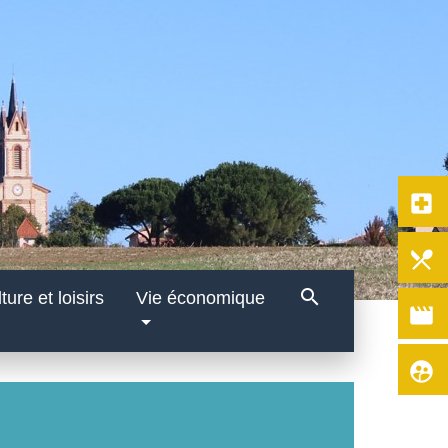
local_hospital
local_dining
search
ture et loisirs
Vie économique
movie
supervised_user_circle