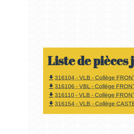
Liste de pièces 
316104 - VLB - Collège FRON
file_download
316106 - VBL - Collège FRON
file_download
316110 - VLB - Collège FRON
file_download
316154 - VLB - Collège CAST
file_download