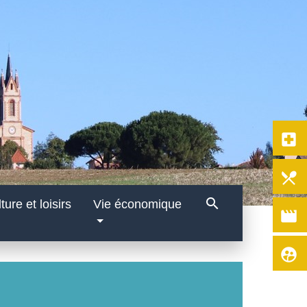
local_hospital
local_dining
search
ture et loisirs
Vie économique
movie
supervised_user_circle