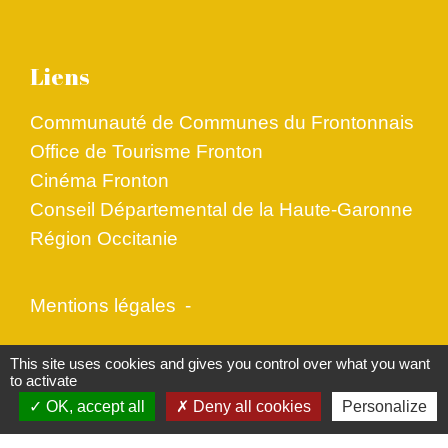
Liens
Communauté de Communes du Frontonnais
Office de Tourisme Fronton
Cinéma Fronton
Conseil Départemental de la Haute-Garonne
Région Occitanie
Mentions légales
-
Politique de confidentialité
-
Accessibilité
-
This site uses cookies and gives you control over what you want
to activate
Plan du site
-
Gestion des cookies
OK, accept all
Deny all cookies
Personalize